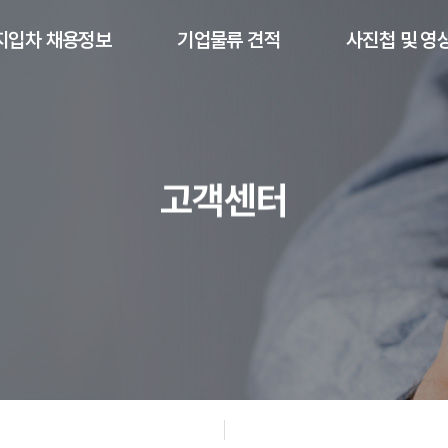
지입차 채용정보
기업물류 견적
사진첩 및 영
톤 ~ 3.5톤 지입정보
견적요청
지입차량 출
5톤 지입정보
파트너사 갤러리
지입차량 현장 
고객센터
4톤 ~ 25톤 지입정보
투입가능차량
주원로지텍 매출
주원로지텍 유