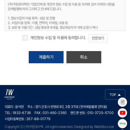
(주)주원로지텍은 기업/단체 및 개인의 정보 수집 및 이용 등 처리에 있어 아래의 사항을
관계법령에 따라 고지하고 안내해 드립니다.
1. 정보수집의 이용 목적 : 상담 및 진행
2. 수집/이용 항목 : 이름, 연락처, 이메일, 내용 등
3. 보유 및 이용기간 : 상담 종료후 6개월, 정보제공자의 삭제 요청시 즉시
4. 개인정보처리담당 : 전화 1833-7336
개인정보 수집 및 이용에 동의합니다.
전문보기
취소
대표자 : 윤석원
주소 : 경기 군포시 번영로 82, 3층 311호 (한국복합물류 관리동)
TEL : 1833-6736
FAX : 031-460-2360
핸드폰 번호 : 010-3725-5700
사업자등록번호 : 267-88-01779
Copyright ⓒ (주)주원로지텍 . All rights reserved.
Designed by
WebSite.co.kr