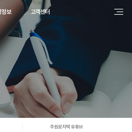
상정보
고객센터
고
Q&A
소식
간편지원
 현황
튜브
주원로지텍 유튜브