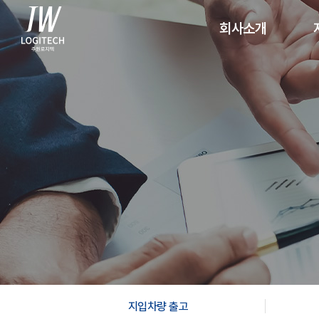
회사소개
CEO인사말
1
경영이념
인허가사항
1
조직도
찾아오시는 길
지입차량 출고