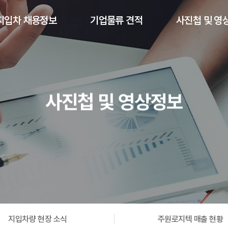
지입차 채용정보
기업물류 견적
사진첩 및 영
톤 ~ 3.5톤 지입정보
견적요청
지입차량 출
5톤 지입정보
파트너사 갤러리
지입차량 현장 
사진첩 및 영상정보
4톤 ~ 25톤 지입정보
투입가능차량
주원로지텍 매출
주원로지텍 유
지입차량 현장 소식
주원로지텍 매출 현황