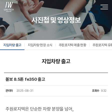
사진첩 및 영상정보
지입차량 출고
지입차량 현장 소식
주원로지텍 매출 현황
주원로지텍 유
지입차량 출고
볼보 8.5톤 fe350 출고
관리자
2025-08-31
조회수
932
주원로지텍은 단순한 차량 분양을 넘어,