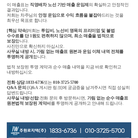
이 매출표는
직영배차 노선 기반 매출 운임제
의 확실하고 안정적인
결과입니다
.
저희는 차주님의
안정 운임으로 수익 흐름을 붙잡아
드리는 것을
최우선 목표로 합니다
.
[
핵심 약속
]
저희는
투입비
,
노선비 명목의 프리미엄 및 불법
수수료를 단
1
원도 편취하지 않으며
,
최소 매출을 법적으로
보장
합니다
.
사진만으로 확신하지 마십시오
.
사무실 내방 시
,
가림 없는 매출표 원본과 운임 이체 내역 전체를
투명하게 공개
합니다
.
법적 보장된 투명 계약과 순수 매출 내역을 지금 바로 확인하고
내방하십시오
.
전화 상담
:1833-6736
또는
010-3725-5700
Q&A
문의
:
[Q&A
게시판 링크
]
에 궁금증을 남겨주시면 직접 성실히
답변드립니다
.
사무실 내방
/
선탑
:
전화 문의 후 방문하시면
,
가림 없는 순수 매출표
원본법적 보장된 계약서
를 투명하게 공개하고 안내해 드립니다
.