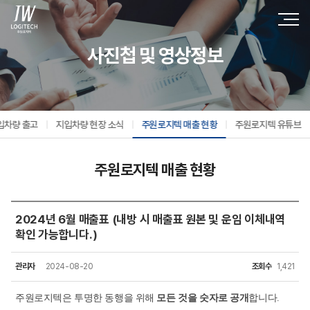
사진첩 및 영상정보
입차량 출고
지입차량 현장 소식
주원로지텍 매출 현황
주원로지텍 유튜브
주원로지텍 매출 현황
2024년 6월 매출표 (내방 시 매출표 원본 및 운임 이체내역
확인 가능합니다.)
관리자
2024-08-20
조회수
1,421
주원로지텍은 투명한 동행을 위해
모든 것을 숫자로 공개
합니다
.