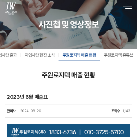
사진첩 및 영상정보
입차량 출고
지입차량 현장 소식
주원로지텍 매출 현황
주원로지텍 유튜브
주원로지텍 매출 현황
2023년 6월 매출표
관리자
2024-08-20
조회수
1,143